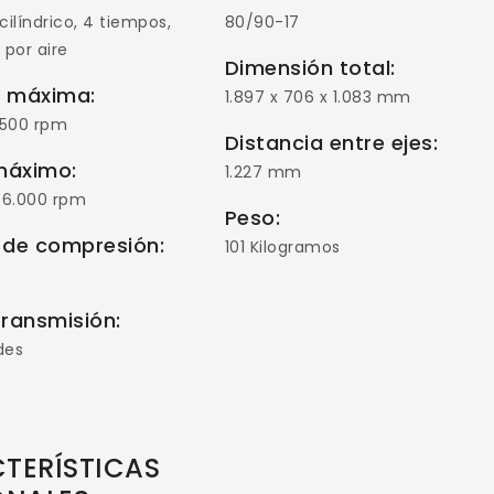
ilíndrico, 4 tiempos,
80/90-17
 por aire
Dimensión total:
a máxima:
1.897 x 706 x 1.083 mm
7.500 rpm
Distancia entre ejes:
máximo:
1.227 mm
 6.000 rpm
Peso:
 de compresión:
101 Kilogramos
transmisión:
des
TERÍSTICAS
ESCRIBA Y PRESIONTE ENTER