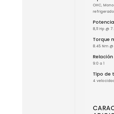
OHC, Monoc
refrigerado
Potenci
8,11 Hp @ 
Torque 
8.45 Nm @
Relación
9:0 a 1
Tipo de 
4 velocida
CARAC