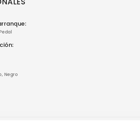
ONALES
arranque:
 Pedal
ación:
:
o, Negro