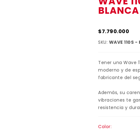
WAVE 11
BLANCA
$7.790.000
SKU:
WAVE 110S -
Tener una Wave 1
moderno y de espí
fabricante del se
Además, su caren
vibraciones te ga
resistencia y dura
Color: