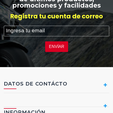
promociones y facilidades
ESCRIBA Y PRESIONTE ENTER
Registra tu cuenta de correo
ENVÍAR
DATOS DE CONTÁCTO
INFORMACIÓN