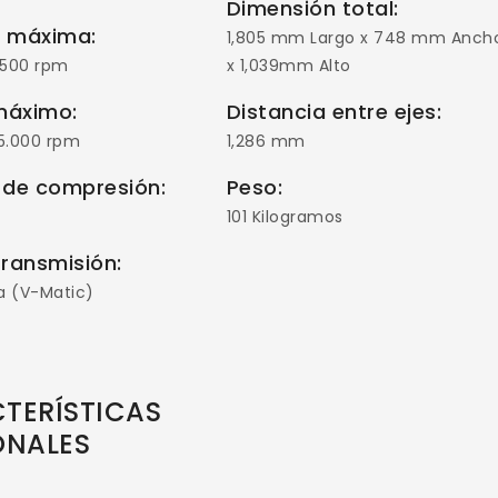
Dimensión total:
a máxima:
1,805 mm Largo x 748 mm Anch
.500 rpm
x 1,039mm Alto
máximo:
Distancia entre ejes:
5.000 rpm
1,286 mm
 de compresión:
Peso:
101 Kilogramos
transmisión:
a (V-Matic)
ESCRIBA Y PRESIONTE ENTER
TERÍSTICAS
ONALES