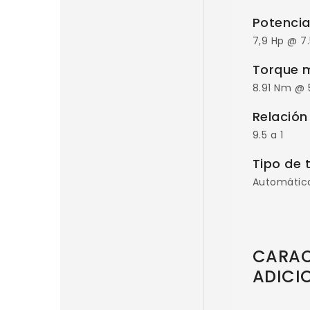
Potenci
7,9 Hp @ 7
Torque 
8.91 Nm @ 
Relación
9.5 a 1
Tipo de 
Automátic
CARAC
ADICI