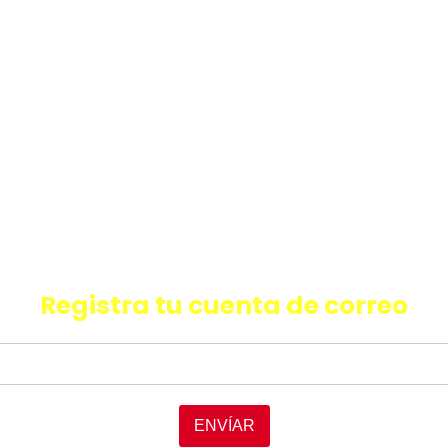
quieres recibir información de últ
oductos, promociones y facilida
Registra tu cuenta de correo
ENVÍAR