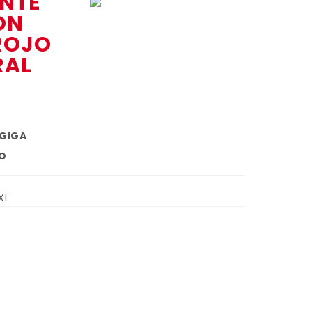
INTE
ON
ROJO
RAL
 GIGA
O
XL