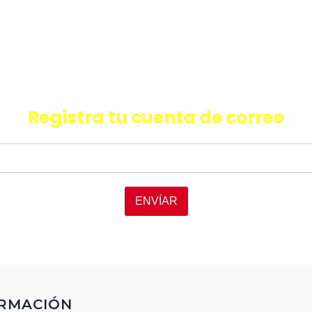
ESCRIBA Y PRESIONTE ENTER
quieres recibir información de últ
oductos, promociones y facilida
Registra tu cuenta de correo
ENVÍAR
RMACIÓN