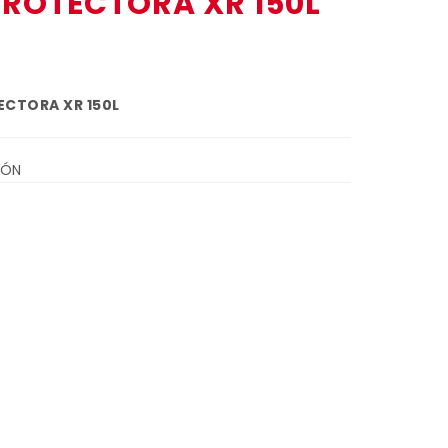
ROTECTORA XR 150L
ECTORA XR 150L
IÓN
imos