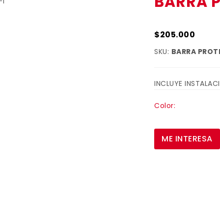
BARRA P
$205.000
SKU:
BARRA PROT
INCLUYE INSTALAC
Color:
ME INTERESA
quieres recibir información de últ