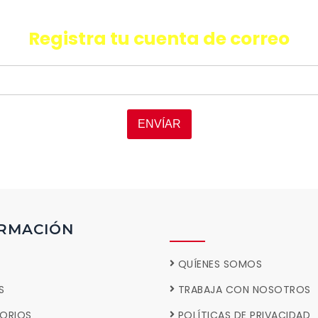
ESCRIBA Y PRESIONTE ENTER
oductos, promociones y facilida
Registra tu cuenta de correo
ENVÍAR
RMACIÓN
QUÍENES SOMOS
S
TRABAJA CON NOSOTROS
ORIOS
POLÍTICAS DE PRIVACIDAD