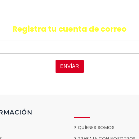
quieres recibir información de últ
oductos, promociones y facilida
Registra tu cuenta de correo
ENVÍAR
RMACIÓN
QUÍENES SOMOS
S
TRABAJA CON NOSOTROS