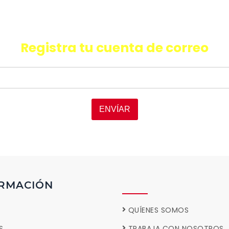
quieres recibir información de últ
oductos, promociones y facilida
Registra tu cuenta de correo
ENVÍAR
RMACIÓN
QUÍENES SOMOS
S
TRABAJA CON NOSOTROS