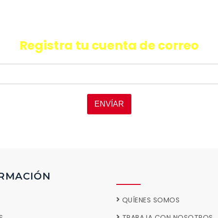
quieres recibir información de últ
oductos, promociones y facilida
Registra tu cuenta de correo
ENVÍAR
RMACIÓN
QUÍENES SOMOS
S
TRABAJA CON NOSOTROS